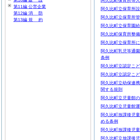
第10編
建
設
阿久比町保育所等入
第11編 公営企業
阿久比町立保育所設
第12編
消
防
阿久比町立保育所管
第13編
規
約
阿久比町立保育園給
阿久比町保育所整備
阿久比町立保育所に
阿久比町乳児等通園
条例
阿久比町立認定こど
阿久比町立認定こど
阿久比町立幼保連携
関する規則
阿久比町立児童館の
阿久比町立児童館運
阿久比町放課後児童
める条例
阿久比町放課後児童
阿久比町立放課後児