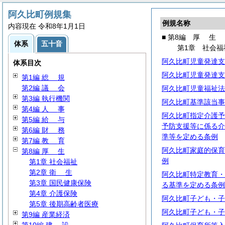
阿久比町例規集
例規名称
内容現在 令和8年1月1日
■ 第8編
厚
生
体系
五十音
第1章 社会福
阿久比町児童発達支
体系目次
阿久比町児童発達支
第1編
総
規
第2編
議
会
阿久比町児童福祉法
第3編 執行機関
阿久比町基準該当事
第4編
人
事
阿久比町指定介護予
第5編
給
与
予防支援等に係る介
第6編
財
務
準等を定める条例
第7編
教
育
阿久比町家庭的保育
第8編
厚
生
例
第1章 社会福祉
第2章
衛
生
阿久比町特定教育・
第3章 国民健康保険
る基準を定める条例
第4章 介護保険
阿久比町子ども・子
第5章 後期高齢者医療
阿久比町子ども・子
第9編 産業経済