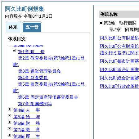
阿久比町例規集
例規名称
内容現在 令和8年1月1日
■ 第3編 執行機関
体系
五十音
第7章 附属機
第1編
総
規
阿久比町公有財産処
第2編
議
会
体系目次
第3編 執行機関
阿久比町公有財産処
第1章
町
長
議を行う基準に関す
第2章 教育委員会(第7編第1章に登
阿久比町都市計画審
載)
阿久比町総合計画審
第3章 選挙管理委員会
第4章 監査委員
阿久比町総合計画審
第5章 農業委員会(第9編第1章に登
阿久比町行政改革推
載)
第6章 固定資産評価審査委員会
第7章 附属機関等
第4編
人
事
第5編
給
与
第6編
財
務
第7編
教
育
第8編
厚
生