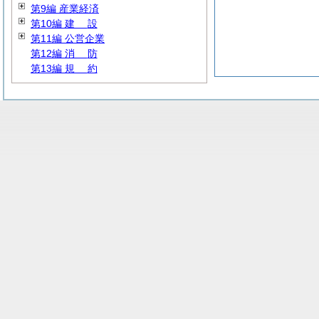
第9編 産業経済
第10編
建
設
第11編 公営企業
第12編
消
防
第13編
規
約