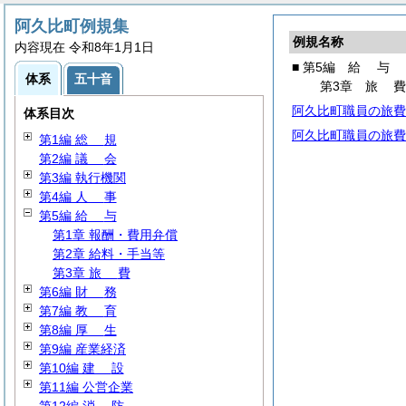
阿久比町例規集
例規名称
内容現在 令和8年1月1日
■ 第5編
給
与
体系
五十音
第3章
旅
阿久比町職員の旅費
体系目次
阿久比町職員の旅費
第1編
総
規
第2編
議
会
第3編 執行機関
第4編
人
事
第5編
給
与
第1章 報酬・費用弁償
第2章 給料・手当等
第3章
旅
費
第6編
財
務
第7編
教
育
第8編
厚
生
第9編 産業経済
第10編
建
設
第11編 公営企業