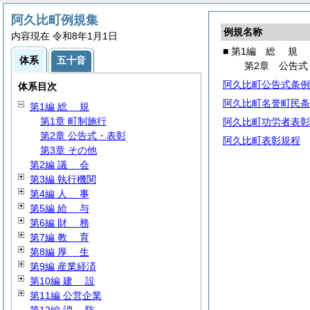
阿久比町例規集
例規名称
内容現在 令和8年1月1日
■ 第1編
総
規
体系
五十音
第2章 公告式
阿久比町公告式条例
体系目次
阿久比町名誉町民条
第1編
総
規
第1章 町制施行
阿久比町功労者表彰
第2章 公告式・表彰
阿久比町表彰規程
第3章 その他
第2編
議
会
第3編 執行機関
第4編
人
事
第5編
給
与
第6編
財
務
第7編
教
育
第8編
厚
生
第9編 産業経済
第10編
建
設
第11編 公営企業