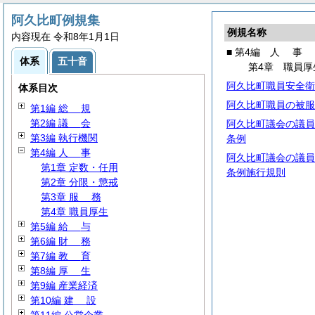
阿久比町例規集
例規名称
内容現在 令和8年1月1日
■ 第4編
人
事
体系
五十音
第4章 職員厚
阿久比町職員安全衛
体系目次
阿久比町職員の被服
第1編
総
規
第2編
議
会
阿久比町議会の議員
第3編 執行機関
条例
第4編
人
事
阿久比町議会の議員
第1章 定数・任用
条例施行規則
第2章 分限・懲戒
第3章
服
務
第4章 職員厚生
第5編
給
与
第6編
財
務
第7編
教
育
第8編
厚
生
第9編 産業経済
第10編
建
設