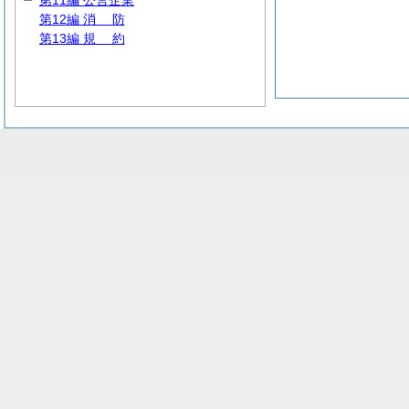
第11編 公営企業
第12編
消
防
第13編
規
約