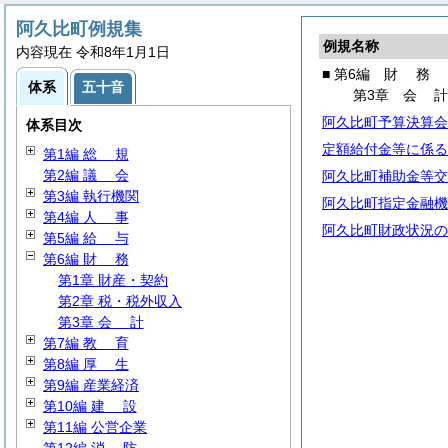
阿久比町例規集
例規名称
内容現在 令和8年1月1日
■ 第6編
財
務
体系
五十音
第3章
会
阿久比町予算決算会
体系目次
定額給付金等に係る
第1編
総
規
第2編
議
会
阿久比町補助金等交
第3編 執行機関
阿久比町指定金融機
第4編
人
事
阿久比町財政状況の
第5編
給
与
第6編
財
務
第1章 財産・契約
第2章 税・税外収入
第3章
会
計
第7編
教
育
第8編
厚
生
第9編 産業経済
第10編
建
設
第11編 公営企業