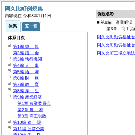
阿久比町例規集
例規名称
内容現在 令和8年1月1日
■ 第9編 産業経済
体系
五十音
第3章 商工労
阿久比町勤労福祉セ
体系目次
阿久比町勤労福祉セ
第1編
総
規
第2編
議
会
阿久比町工場立地法
第3編 執行機関
第4編
人
事
第5編
給
与
第6編
財
務
第7編
教
育
第8編
厚
生
第9編 産業経済
第1章 農業委員会
第2章
農
林
第3章 商工労政
第10編
建
設
第11編 公営企業