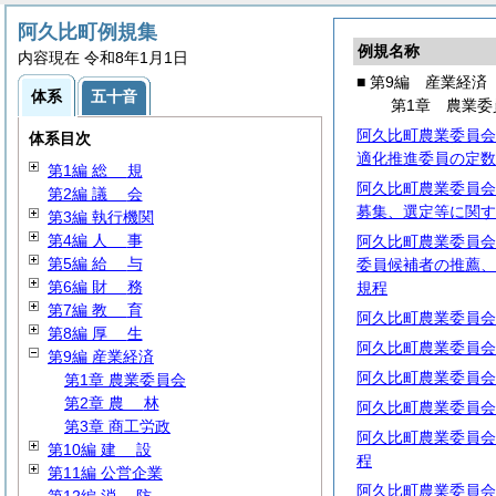
阿久比町例規集
例規名称
内容現在 令和8年1月1日
■ 第9編 産業経済
体系
五十音
第1章 農業委
阿久比町農業委員会
体系目次
適化推進委員の定数
第1編
総
規
阿久比町農業委員会
第2編
議
会
募集、選定等に関す
第3編 執行機関
第4編
人
事
阿久比町農業委員会
第5編
給
与
委員候補者の推薦、
第6編
財
務
規程
第7編
教
育
阿久比町農業委員会
第8編
厚
生
阿久比町農業委員会
第9編 産業経済
阿久比町農業委員会
第1章 農業委員会
第2章
農
林
阿久比町農業委員会
第3章 商工労政
阿久比町農業委員会
第10編
建
設
程
第11編 公営企業
阿久比町農業委員会