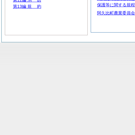
第12編
消
防
保護等に関する規程
第13編
規
約
阿久比町農業委員会