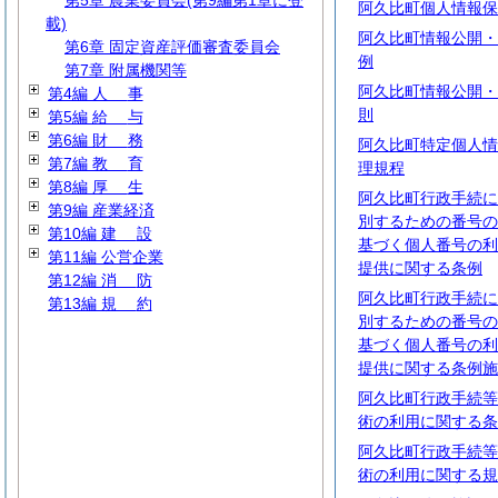
第5章 農業委員会(第9編第1章に登
阿久比町個人情報保
載)
阿久比町情報公開・
第6章 固定資産評価審査委員会
例
第7章 附属機関等
阿久比町情報公開・
第4編
人
事
則
第5編
給
与
第6編
財
務
阿久比町特定個人情
第7編
教
育
理規程
第8編
厚
生
阿久比町行政手続に
第9編 産業経済
別するための番号の
第10編
建
設
基づく個人番号の利
第11編 公営企業
提供に関する条例
第12編
消
防
阿久比町行政手続に
第13編
規
約
別するための番号の
基づく個人番号の利
提供に関する条例施
阿久比町行政手続等
術の利用に関する条
阿久比町行政手続等
術の利用に関する規