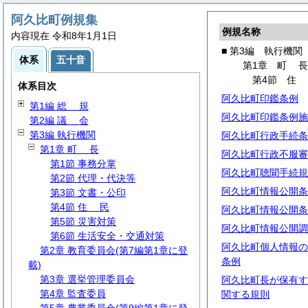
阿久比町例規集
例規名称
内容現在 令和8年1月1日
■ 第3編 執行機関
体系
五十音
第1章
町
第4節
体系目次
阿久比町印鑑条例
第1編
総
規
阿久比町印鑑条例施
第2編
議
会
第3編 執行機関
阿久比町行政手続条
第1章
町
長
阿久比町行政不服審
第1節 事務分掌
阿久比町聴聞手続規
第2節 代理・代決等
阿久比町情報公開条
第3節 文書・公印
第4節
住
民
阿久比町情報公開条
第5節 災害対策
阿久比町情報公開調
第6節 生活安全・交通対策
阿久比町個人情報の
第2章 教育委員会(第7編第1章に登
条例
載)
第3章 選挙管理委員会
阿久比町長が保有す
第4章 監査委員
関する規則