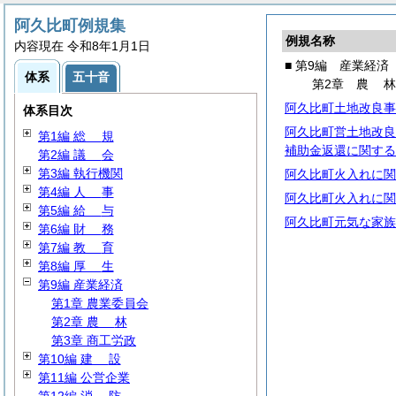
阿久比町例規集
例規名称
内容現在 令和8年1月1日
■ 第9編 産業経済
体系
五十音
第2章
農
阿久比町土地改良事
体系目次
阿久比町営土地改良
第1編
総
規
補助金返還に関する
第2編
議
会
第3編 執行機関
阿久比町火入れに関
第4編
人
事
阿久比町火入れに関
第5編
給
与
阿久比町元気な家族
第6編
財
務
第7編
教
育
第8編
厚
生
第9編 産業経済
第1章 農業委員会
第2章
農
林
第3章 商工労政
第10編
建
設
第11編 公営企業