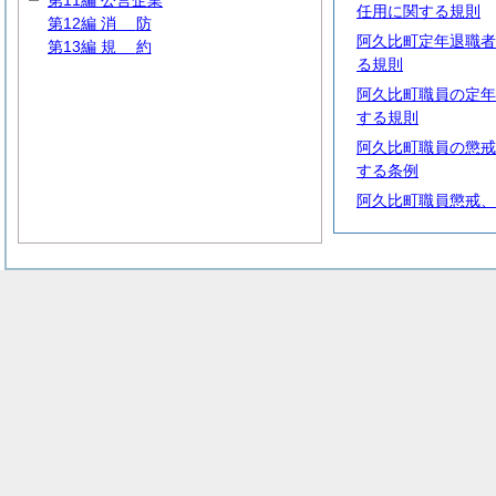
第11編 公営企業
任用に関する規則
第12編
消
防
阿久比町定年退職者
第13編
規
約
る規則
阿久比町職員の定年
する規則
阿久比町職員の懲戒
する条例
阿久比町職員懲戒、