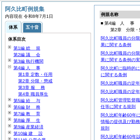
阿久比町例規集
例規名称
内容現在 令和8年7月1日
■ 第4編
人
事
体系
五十音
第2章 分限・
阿久比町職員の分限
体系目次
果に関する条例
第1編
総
規
阿久比町職員の分限
第2編
議
会
果に関する条例の実
第3編 執行機関
第4編
人
事
阿久比町に臨時的に
第1章 定数・任用
に関する条例
第2章 分限・懲戒
阿久比町職員の定年
第3章
服
務
阿久比町職員の定年
第4章 職員厚生
阿久比町管理監督職
第5編
給
与
任等に関する規則
第6編
財
務
第7編
教
育
阿久比町年齢60年
第8編
厚
生
情報の提供及び勤務
第9編 産業経済
規則
第10編
建
設
阿久比町年齢60年