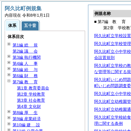
阿久比町例規集
例規名称
内容現在 令和8年1月1日
■ 第7編
教
育
体系
五十音
第2章 学校教
阿久比町立学校設置
体系目次
阿久比町立学校管理
第1編
総
規
第2編
議
会
阿久比町立小中学校
第3編 執行機関
会設置規則
第4編
人
事
阿久比町立学校の教
第5編
給
与
な管理等に関する規
第6編
財
務
阿久比町いじめ問題
第7編
教
育
町いじめ問題調査委
第1章 教育委員会
阿久比町立小中学校
第2章 学校教育
第3章 社会教育
阿久比町立幼稚園管
第4章 文化財
阿久比町立幼稚園通
第8編
厚
生
阿久比町立学校給食
第9編 産業経済
理に関する条例
第10編
建
設