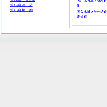
第11編 公営企業
阿久比町立学校給食
第12編
消
防
則
第13編
規
約
阿久比町立学校給食
定規程