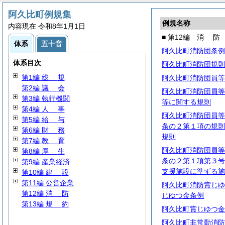
阿久比町例規集
例規名称
内容現在 令和8年1月1日
■ 第12編
消
防
体系
五十音
阿久比町消防団条例
体系目次
阿久比町消防団規則
第1編
総
規
阿久比町消防団員等
第2編
議
会
阿久比町消防団員等
第3編 執行機関
等に関する規則
第4編
人
事
阿久比町消防団員等
第5編
給
与
条の２第１項の規則
第6編
財
務
規則
第7編
教
育
阿久比町消防団員等
第8編
厚
生
条の２第１項第３号
第9編 産業経済
支援施設に準ずる施
第10編
建
設
第11編 公営企業
阿久比町消防賞じゆ
第12編
消
防
じゆつ金条例
第13編
規
約
阿久比町賞じゆつ金
阿久比町非常勤消防