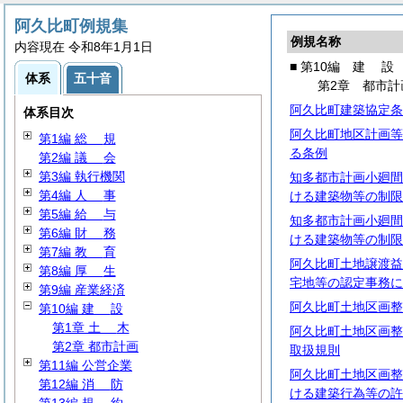
阿久比町例規集
例規名称
内容現在 令和8年1月1日
■ 第10編
建
設
体系
五十音
第2章 都市計
阿久比町建築協定条
体系目次
阿久比町地区計画等
第1編
総
規
る条例
第2編
議
会
第3編 執行機関
知多都市計画小廻間
第4編
人
事
ける建築物等の制限
第5編
給
与
知多都市計画小廻間
第6編
財
務
ける建築物等の制限
第7編
教
育
阿久比町土地譲渡益
第8編
厚
生
宅地等の認定事務に
第9編 産業経済
阿久比町土地区画整
第10編
建
設
第1章
土
木
阿久比町土地区画整
第2章 都市計画
取扱規則
第11編 公営企業
阿久比町土地区画整
第12編
消
防
ける建築行為等の許