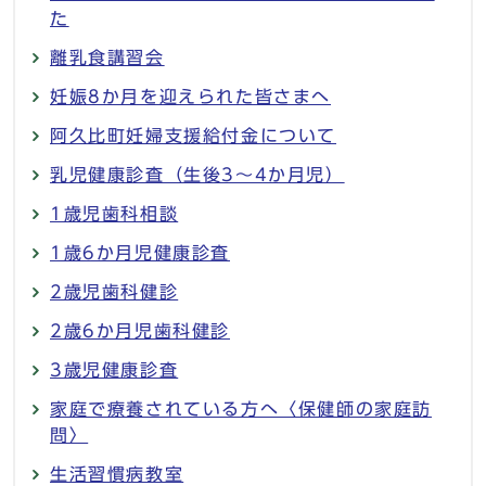
た
離乳食講習会
妊娠8か月を迎えられた皆さまへ
阿久比町妊婦支援給付金について
乳児健康診査（生後3～4か月児）
1歳児歯科相談
1歳6か月児健康診査
2歳児歯科健診
2歳6か月児歯科健診
3歳児健康診査
家庭で療養されている方へ〈保健師の家庭訪
問〉
生活習慣病教室