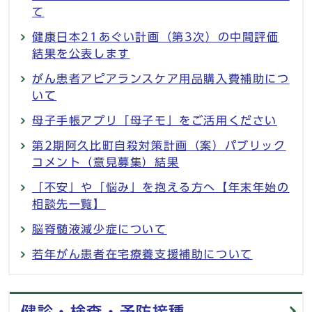
て
健康日本21あぐい計画（第3次）の中間評価
結果を公表します
がん患者アピアランスケア用品購入費補助につ
いて
母子手帳アプリ「母子モ」をご活用ください
第2期阿久比町自殺対策計画（案）パブリック
コメント（意見募集）結果
「不安」や「悩み」を抱える方へ【年末年始の
相談先一覧】
脳脊髄液減少症について
若年がん患者在宅療養支援補助について
健診・検査・予防接種