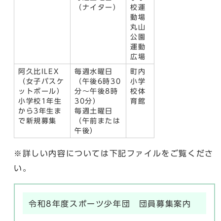
（ナイター）
校運
動場
丸山
公園
運動
広場
阿久比ILEX
毎週水曜日
町内
（女子バスケ
（午後6時30
小学
ットボール）
分～午後8時
校体
小学校1年生
30分）
育館
から3年生ま
毎週土曜日
で新規募集
（午前または
午後）
※詳しい内容については下記ファイルをご覧くださ
い。
令和8年度スポーツ少年団 団員募集案内