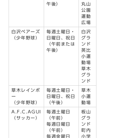
午後）
丸山
公園
運動
広場
白沢ベアーズ
毎週土曜日・
白沢
（少年野球）
日曜日、祝日
グラ
（午前または
ンド
午後）
英比
小運
動場
草木
グラ
ンド
草木レインボ
毎週土曜日・
草木
ー
日曜日、祝日
小運
（少年野球）
（午後）
動場
A.F.C.AGUI
毎週土曜日
板山
（サッカー）
（午前）
グラ
毎週日曜日
ンド
（午前）
町内
毎週金曜日
小学