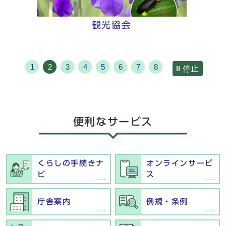
観光協会
1
2
3
4
5
6
7
8
停止
便利なサービス
くらしの手続きナ
オンラインサービ
ビ
ス
庁舎案内
例規・条例