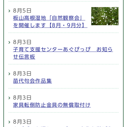
8月5日
板山高根湿地「自然観察会」
を開催します【8月・9月分】
8月3日
子育て支援センターあぐぴっぴ お知ら
せ伝言板
8月3日
苗代句会作品集
8月3日
家具転倒防止金具の無償取付け
8月3日