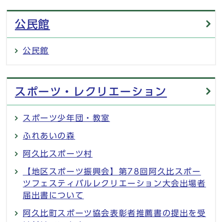
メインメニュー
公民館
公民館
スポーツ・レクリエーション
スポーツ少年団・教室
ふれあいの森
阿久比スポーツ村
【地区スポーツ振興会】第78回阿久比スポー
ツフェスティバルレクリエーション大会出場者
届出書について
阿久比町スポーツ協会表彰者推薦書の提出を受