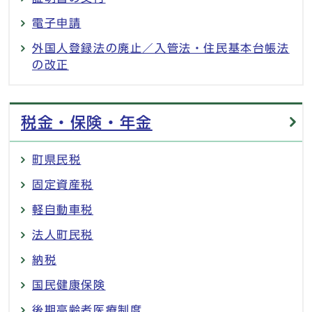
電子申請
外国人登録法の廃止／入管法・住民基本台帳法
の改正
税金・保険・年金
町県民税
固定資産税
軽自動車税
法人町民税
納税
国民健康保険
後期高齢者医療制度