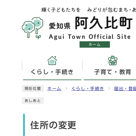
ホーム
くらし・手続き
子育て・教育
ホーム
くらし・手続き
届出・登
現在位置
あしあと
住所の変更