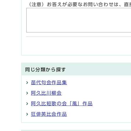
（注意）お答えが必要なお問い合わせは、直
同じ分類から探す
苗代句会作品集
阿久比川柳会
阿久比短歌の会「風」作品
狂俳英比会作品