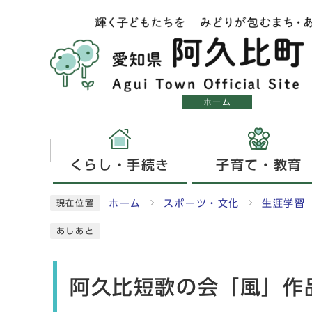
ホーム
くらし・手続き
子育て・教育
ホーム
スポーツ・文化
生涯学習
現在位置
あしあと
阿久比短歌の会「風」作