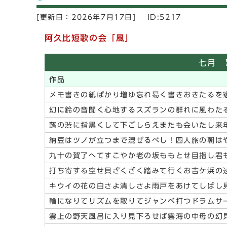
[更新日：
2026年7月17日]
ID:5217
阿久比短歌の会「風」
七月 
作品
メモ書きの紙ばかり増ゆ忘れ易く書きおきたるを
幻に鈴の音聞く心地するスズランの群れに風わた
蕗の渋に指黒くして下ごしらえまたも会いたし来
納豆はツノが立つまで混ぜるべし！四人旅の朝は
九十の賀了へてすこやか老の坂ももとせ目指し君
打ち寄する空せ貝ざくざく踏みて行くお吉ケ浜の
キウイの花の白さよ清しさよ雨戸をあけてしばし
輪になりてリズムを取りてジャンベ打つドラムサ
雲上の野天風呂に入り見下ろせば雲海の中母の幻