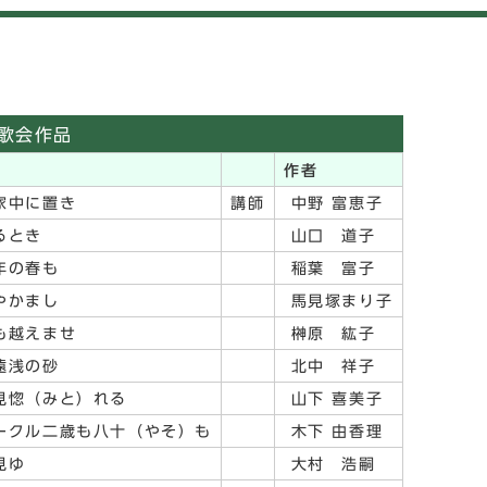
歌会作品
作者
家中に置き
講師
中野 富恵子
るとき
山口 道子
年の春も
稲葉 富子
やかまし
馬見塚まり子
も越えませ
榊原 紘子
遠浅の砂
北中 祥子
見惚（みと）れる
山下 喜美子
ークル二歳も八十（やそ）も
木下 由香理
見ゆ
大村 浩嗣