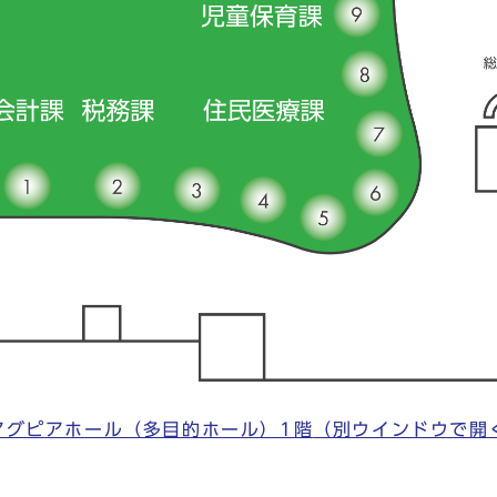
アグピアホール（多目的ホール）1階
（別ウインドウで開