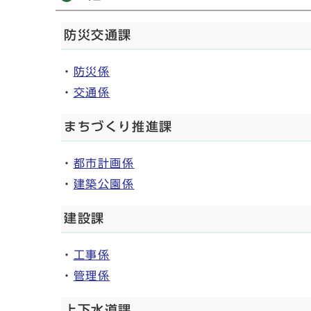
防災交通課
・
防災係
・
交通係
まちづくり推進課
・
都市計画係
・
建築公園係
建設課
・
工事係
・
管理係
上下水道課