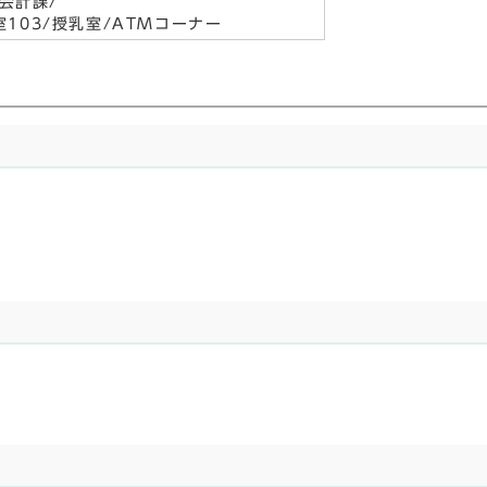
会計課/
談室103/授乳室/ATMコーナー