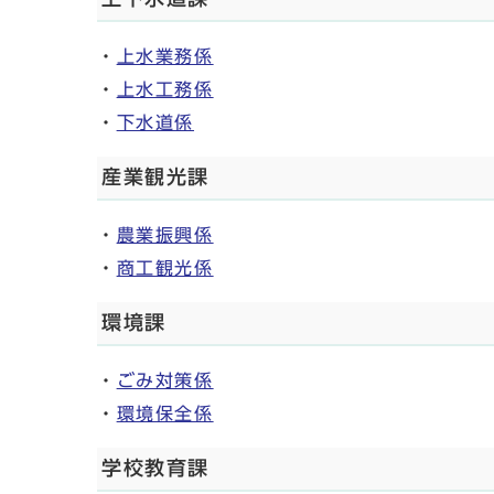
・
上水業務係
・
上水工務係
・
下水道係
産業観光課
・
農業振興係
・
商工観光係
環境課
・
ごみ対策係
・
環境保全係
学校教育課