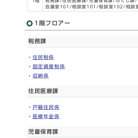
1階
税務課/住民医療課/児童保育課/ふくし課/
会議室101/相談室101/相談室102/相
1階フロアー
税務課
・
住民税係
・
固定資産税係
・
収納係
住民医療課
・
戸籍住民係
・
医療年金係
児童保育課