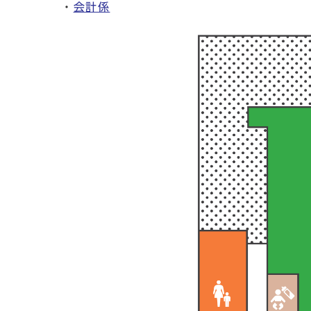
・
会計係