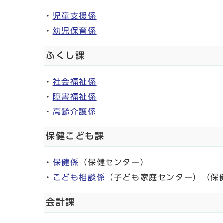
・
児童支援係
・
幼児保育係
ふくし課
・
社会福祉係
・
障害福祉係
・
高齢介護係
保健こども課
・
保健係
（保健センター）
・
こども相談係
（子ども家庭センター）（保
会計課