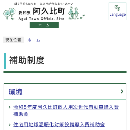
Language
ホーム
ホーム
現在位置
補助制度
メインメニュー
環境
令和8年度阿久比町個人用次世代自動車購入費
補助金
住宅用地球温暖化対策設備導入費補助金