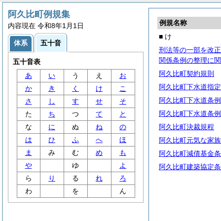
阿久比町例規集
例規名称
内容現在 令和8年1月1日
■ け
体系
五十音
刑法等の一部を改正
関係条例の整理に関
五十音表
阿久比町契約規則
あ
い
う
え
お
阿久比町下水道指定
か
き
く
け
こ
阿久比町下水道条例
さ
し
す
せ
そ
阿久比町下水道条例
た
ち
つ
て
と
な
に
ぬ
ね
の
阿久比町決裁規程
は
ひ
ふ
へ
ほ
阿久比町元気な家族
ま
み
む
め
も
阿久比町減債基金条
や
ゆ
よ
阿久比町建築協定条
ら
り
る
れ
ろ
わ
を
ん