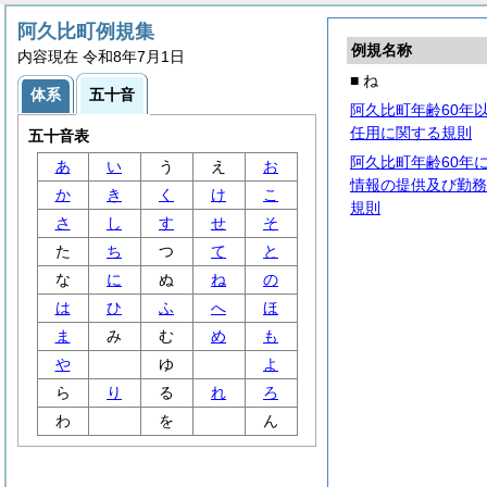
阿久比町例規集
例規名称
内容現在 令和8年7月1日
■ ね
体系
五十音
阿久比町年齢60年
任用に関する規則
五十音表
阿久比町年齢60年
あ
い
う
え
お
情報の提供及び勤務
か
き
く
け
こ
規則
さ
し
す
せ
そ
た
ち
つ
て
と
な
に
ぬ
ね
の
は
ひ
ふ
へ
ほ
ま
み
む
め
も
や
ゆ
よ
ら
り
る
れ
ろ
わ
を
ん