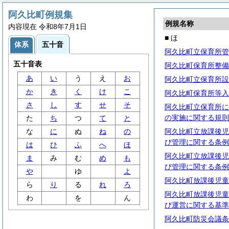
阿久比町例規集
例規名称
内容現在 令和8年7月1日
■ ほ
体系
五十音
阿久比町立保育所管
五十音表
阿久比町保育所整備
あ
い
う
え
お
阿久比町立保育所設
か
き
く
け
こ
阿久比町保育所等入
さ
し
す
せ
そ
阿久比町立保育所に
の実施に関する規則
た
ち
つ
て
と
な
に
ぬ
ね
の
阿久比町立放課後児
び管理に関する条例
は
ひ
ふ
へ
ほ
阿久比町立放課後児
ま
み
む
め
も
び管理に関する条例
や
ゆ
よ
阿久比町放課後児童
ら
り
る
れ
ろ
阿久比町放課後児童
わ
を
ん
び運営に関する基準
阿久比町防災会議条