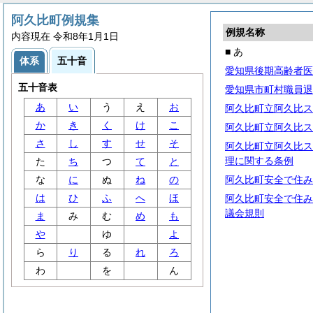
阿久比町例規集
例規名称
内容現在 令和8年1月1日
■ あ
体系
五十音
愛知県後期高齢者医
五十音表
愛知県市町村職員退
あ
い
う
え
お
阿久比町立阿久比ス
か
き
く
け
こ
阿久比町立阿久比ス
さ
し
す
せ
そ
阿久比町立阿久比ス
理に関する条例
た
ち
つ
て
と
な
に
ぬ
ね
の
阿久比町安全で住み
は
ひ
ふ
へ
ほ
阿久比町安全で住み
議会規則
ま
み
む
め
も
や
ゆ
よ
ら
り
る
れ
ろ
わ
を
ん