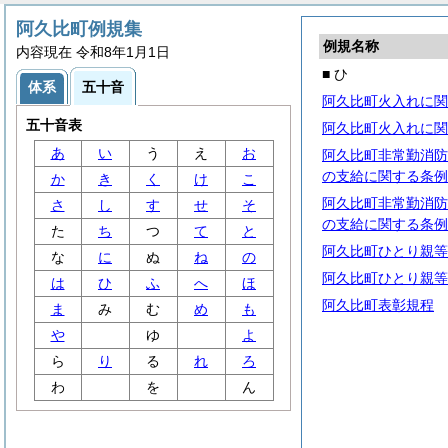
阿久比町例規集
例規名称
内容現在 令和8年1月1日
■ ひ
体系
五十音
阿久比町火入れに関
五十音表
阿久比町火入れに関
あ
い
う
え
お
阿久比町非常勤消防
の支給に関する条例
か
き
く
け
こ
阿久比町非常勤消防
さ
し
す
せ
そ
の支給に関する条例
た
ち
つ
て
と
阿久比町ひとり親等
な
に
ぬ
ね
の
阿久比町ひとり親等
は
ひ
ふ
へ
ほ
阿久比町表彰規程
ま
み
む
め
も
や
ゆ
よ
ら
り
る
れ
ろ
わ
を
ん