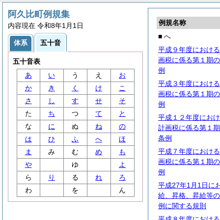
阿久比町例規集
例規名称
内容現在 令和8年1月1日
■ へ
体系
五十音
平成９年度における
画税に係る第１期の
五十音表
例
あ
い
う
え
お
平成３年度における
か
き
く
け
こ
画税に係る第１期の
さ
し
す
せ
そ
例
た
ち
つ
て
と
平成１２年度におけ
な
に
ぬ
ね
の
計画税に係る第１期
条例
は
ひ
ふ
へ
ほ
平成７年度における
ま
み
む
め
も
画税に係る第１期の
や
ゆ
よ
例
ら
り
る
れ
ろ
平成27年1月1日
わ
を
ん
給、昇格、昇給等の
例に関する規則
平成８年度における