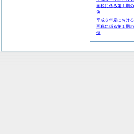
画税に係る第１期の
例
平成６年度における
画税に係る第１期の
例