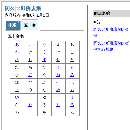
阿久比町例規集
例規名称
内容現在 令和8年1月1日
■ は
体系
五十音
阿久比町廃棄物の処
例
五十音表
阿久比町廃棄物の処
あ
い
う
え
お
例施行規則
か
き
く
け
こ
さ
し
す
せ
そ
た
ち
つ
て
と
な
に
ぬ
ね
の
は
ひ
ふ
へ
ほ
ま
み
む
め
も
や
ゆ
よ
ら
り
る
れ
ろ
わ
を
ん