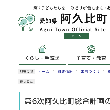
ホーム
くらし・手続き
子育て・教育
ホーム
町政情報
まちづくり
現在位置
あしあと
第6次阿久比町総合計画