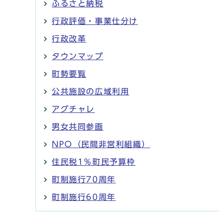
ふるさと納税
行政評価・事業仕分け
行政改革
タウンマップ
町勢要覧
公共施設の広域利用
アグチャレ
男女共同参画
NPO（民間非営利組織）
住民税1％町民予算枠
町制施行70周年
町制施行60周年