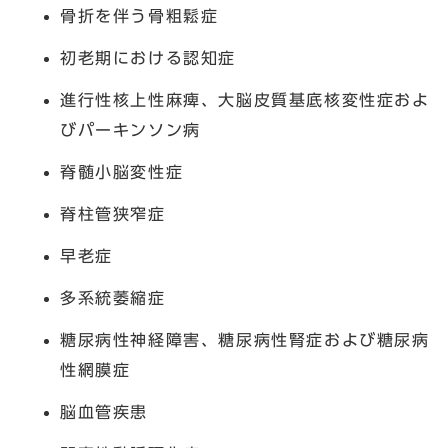
骨折を伴う骨粗鬆症
初老期における認知症
進行性核上性麻痺、大脳皮質基底核変性症およ
びパーキンソン病
脊髄小脳変性症
脊柱管狭窄症
早老症
多系統萎縮症
糖尿病性神経障害、糖尿病性腎症および糖尿病
性網膜症
脳血管疾患