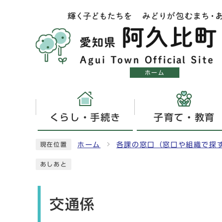
ホーム
くらし・手続き
子育て・教育
ホーム
各課の窓口（窓口や組織で探
現在位置
あしあと
交通係