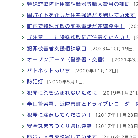
特殊詐欺防止用電話機器等購入費用の補助
[
闇バイトを介した住宅強盗が多発しています
町内で特殊詐欺の前兆電話が連続発生！
[2
《注意！！》特殊詐欺にご注意ください！
[
犯罪被害者支援相談窓口
[2023年10月19日]
オープンデータ（警察署・交番）
[2021年3
パトネットあいち
[2020年11月17日]
防犯灯
[2020年5月1日]
犯罪に巻き込まれないために
[2019年1月21
半田警察署、近隣市町とドライブレコーダー
犯罪に注意してください！
[2017年11月28日
安全なまちづくり県民運動
[2017年11月28日
防犯カメラを設置しています
[2016年2月8日