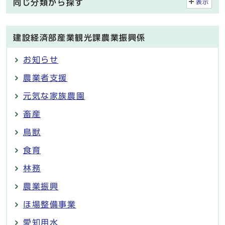
同じ分類から探す
表示
建設経済部産業観光課農業振興係
お知らせ
農業者支援
元気な家族農園
畜産
鳥獣
食育
林務
農業振興
ほ場整備事業
愛知用水