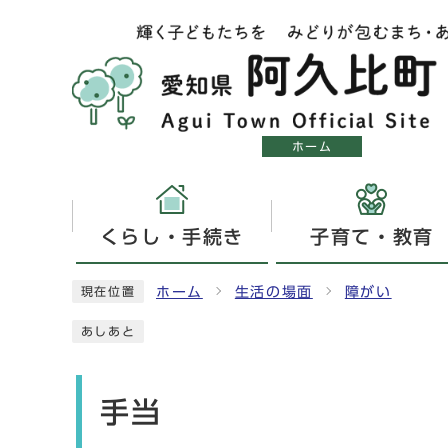
ホーム
くらし・手続き
子育て・教育
ホーム
生活の場面
障がい
現在位置
あしあと
手当