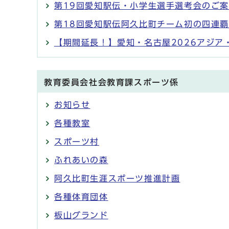
第19回愛知駅伝・小学生選手選考会のご
第18回愛知駅伝阿久比町チーム初の四連
【期間延長！】愛知・名古屋2026アジ
教育委員会社会教育課スポーツ係
お知らせ
各種教室
スポーツ村
ふれあいの森
阿久比町生涯スポーツ推進計画
各種体育団体
板山グランド