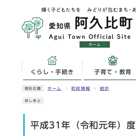
ホーム
くらし・手続き
子育て・教育
ホーム
町政情報
統計
現在位置
あしあと
平成31年（令和元年）度