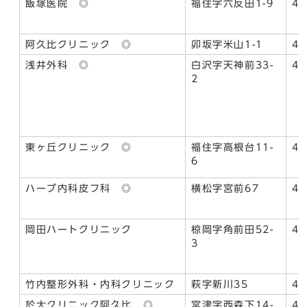
飯塚医院 ◎
福住字六反田1-9
48
阿久比クリニック ◎
卯坂字米山1-1
48
浅井外科 ◎
白沢字天神前33-
48
2
東ヶ丘クリニック ◎
福住字高根台11-
48
6
ハーブ内科皮フ科 ◎
横松字宮前67
48
岡田ハートクリニック
椋岡字角前田52-
49
3
竹内整形外科・内科クリニック
萩字新川35
47
於大クリニック阿久比 ◎
宮津字西森下14-
49