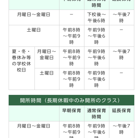
時間
月曜日～金曜日
－
下校後～
～午後7
午後6時
時
土曜日
午前8時
午前9時
－
～午前9
～午後6
時
時
夏・冬・
月曜日～
午前8時
午前9時
～午後7
春休み等
金曜日
～午前9
～午後6
時
の学校休
時
時
校日
土曜日
午前8時
午前9時
－
～午前9
～午後6
時
時
開所時間（長期休暇中のみ開所のクラス）
早朝保育
通常保育
延長保育
時間
月曜日～金曜日
午前8時
午前9時
～午後7
～午前9
～午後6
時