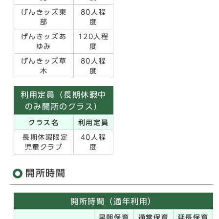
げんきッズ東
80人程
部
度
げんきッズあ
120人程
ゆみ
度
げんきッズ草
80人程
木
度
利用定員（長期休暇中
のみ開所のクラス）
クラス名
利用定員
長期休暇限定
40人程
児童クラブ
度
開所時間
開所時間（通年利用）
早朝保育
通常保育
延長保育