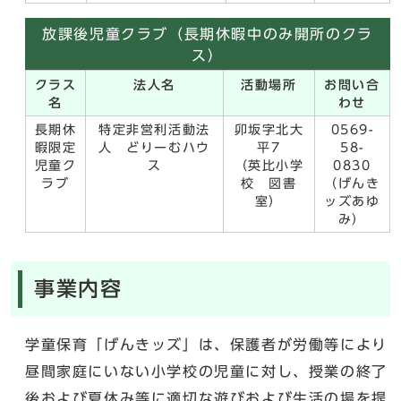
放課後児童クラブ（長期休暇中のみ開所のクラ
ス）
クラス
法人名
活動場所
お問い合
名
わせ
長期休
特定非営利活動法
卯坂字北大
0569-
暇限定
人 どりーむハウ
平7
58-
児童ク
ス
（英比小学
0830
ラブ
校 図書
（げんき
室）
ッズあゆ
み）
事業内容
学童保育「げんきッズ」は、保護者が労働等により
昼間家庭にいない小学校の児童に対し、授業の終了
後および夏休み等に適切な遊びおよび生活の場を提