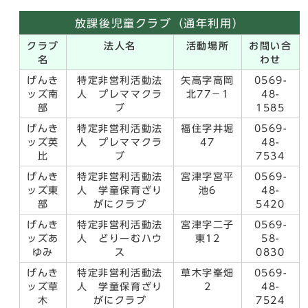
放課後児童クラブ（通年利用）
クラブ
法人名
活動場所
お問い合
名
わせ
げんき
特定非営利活動法
矢高字高岡
0569-
ッズ南
人 プレママクラ
北77－1
48-
部
ブ
1585
げんき
特定非営利活動法
福住字井堀
0569-
ッズ英
人 プレママクラ
47
48-
比
ブ
7534
げんき
特定非営利活動法
宮津字宮平
0569-
ッズ東
人 学童保育ざり
池6
48-
部
がにクラブ
5420
げんき
特定非営利活動法
宮津字二子
0569-
ッズあ
人 どりーむハウ
東12
58-
ゆみ
ス
0830
げんき
特定非営利活動法
草木字峯畑
0569-
ッズ草
人 学童保育ざり
2
48-
木
がにクラブ
7524