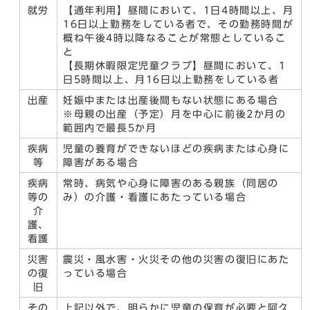
就労
【通年利用】昼間において、1日4時間以上、月
16日以上勤務をしている者で、その勤務時間が
概ね午後4時以降なることが常態としているこ
と
【長期休暇限定児童クラブ】昼間において、1
日5時間以上、月16日以上勤務をしている者
出産
妊娠中または出産後間もない状態にある場合
※母親の出産（予定）月を中心に前後2か月の
範囲内で最長5か月
疾病
児童の養育ができないほどの疾病または心身に
等
障害がある場合
疾病
常時、病気や心身に障害のある親族（同居の
等の
み）の介護・看護にあたっている場合
介
護、
看護
災害
震災・風水害・火災その他の災害の復旧にあた
の復
っている場合
旧
その
上記以外で、明らかに児童の保育が必要と阿久