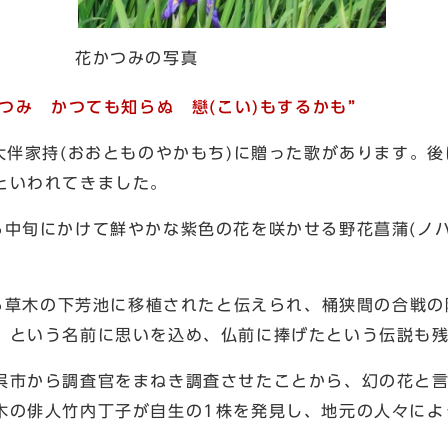
花かつみの写真
つみ かつても知らぬ 戀(こい)もするかも”
大伴家持(おおとものやかもち)に贈った歌があります。
といわれてきました。
ら中旬にかけて鮮やかな紫色の花を咲かせる野花菖蒲(ノ
から草木の下芳池に移植されたと伝えられ、桶狭間の合戦
」という名前に思いを込め、仏前に捧げたという伝説も
呉市から調査官をまねき調査させたことから、幻の花と
木の俳人竹内丁子が自生の1株を発見し、地元の人々によ