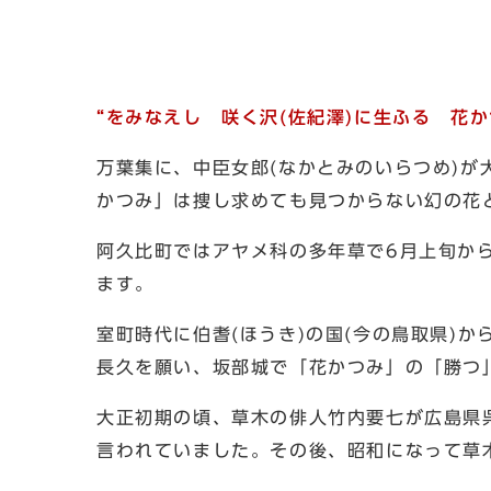
“をみなえし 咲く沢(佐紀澤)に生ふる 花か
万葉集に、中臣女郎(なかとみのいらつめ)が
かつみ」は捜し求めても見つからない幻の花
阿久比町ではアヤメ科の多年草で6月上旬か
ます。
室町時代に伯耆(ほうき)の国(今の鳥取県)
長久を願い、坂部城で「花かつみ」の「勝つ
大正初期の頃、草木の俳人竹内要七が広島県
言われていました。その後、昭和になって草