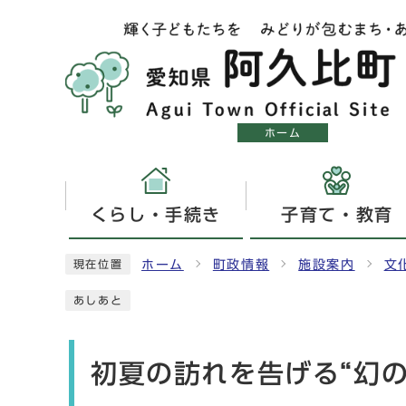
ホーム
くらし・手続き
子育て・教育
ホーム
町政情報
施設案内
文
現在位置
あしあと
初夏の訪れを告げる“幻