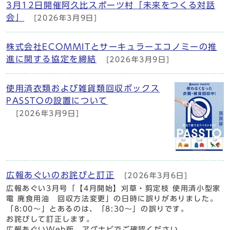
3月12日開催阿久比スポーツ村「未来をつくる対話
会」
[2026年3月9日]
株式会社ECOMMITとサーキュラーエコノミーの推
進に関する協定を締結
[2026年3月9日]
使用済衣類および雑貨類回収ボックス
PASSTOの設置について
[2026年3月9日]
広報あぐいのお詫びと訂正
[2026年3月6日]
広報あぐい3月号「【4月開始】刈草・剪定枝 使用済小型家
電 廃食用油 回収方法変更」の日時に誤りがありました。
「8:00～」とあるのは、「8:30～」の誤りです。
お詫びして訂正します。
広報あぐいWeb版、アグナビでご確認ください。