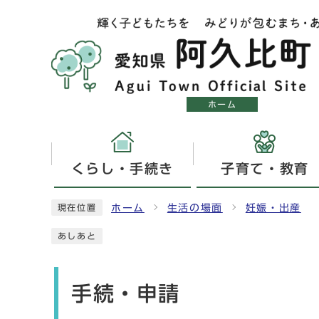
ホーム
くらし・手続き
子育て・教育
ホーム
生活の場面
妊娠・出産
現在位置
あしあと
手続・申請