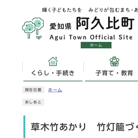
ホーム
くらし・手続き
子育て・教育
ホーム
現在位置
あしあと
草木竹あかり 竹灯籠づ