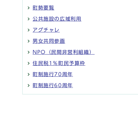
町勢要覧
公共施設の広域利用
アグチャレ
男女共同参画
NPO（民間非営利組織）
住民税1％町民予算枠
町制施行70周年
町制施行60周年