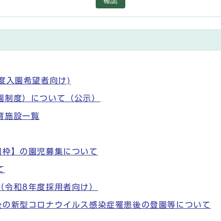
確認
度入園希望者向け)
園制度）について（公示）
育施設一覧
園枠】の園児募集について
て
（令和8年度採用者向け）
後の新型コロナウイルス感染症罹患後の登園等について