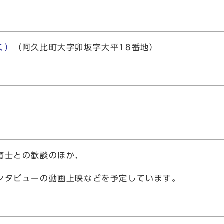
く）
（阿久比町大字卯坂字大平18番地）
育士との歓談のほか、
ンタビューの動画上映などを予定しています。