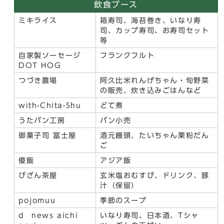
飲食ブース
ミキライス
箱寿司、海苔巻き、いなり寿
司、カップ寿司、お寿司セット
等
自家製ソーセージ
フランクフルト
DOT HOG
つづき農場
阿久比米れんげちゃん・旬野菜
の販売、炊き込みごはんなど
with-Chita-Shu
どて煮
うたパン工房
パン小売
御菓子司 冨士屋
酒元饅頭、たいちゃん栗粉だん
ご
優飯
アジア飯
びざん茶屋
玄米塩おむすび、ドリンク、豚
汁（保留）
pojomuu
季節のスープ
d news aichi
いなり寿司、日本酒、Tシャ