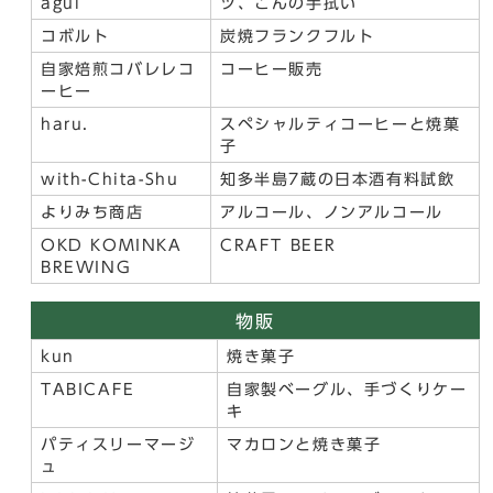
agui
ツ、ごんの手拭い
コボルト
炭焼フランクフルト
自家焙煎コバレレコ
コーヒー販売
ーヒー
haru.
スペシャルティコーヒーと焼菓
子
with-Chita-Shu
知多半島7蔵の日本酒有料試飲
よりみち商店
アルコール、ノンアルコール
OKD KOMINKA
CRAFT BEER
BREWING
物販
kun
焼き菓子
TABICAFE
自家製ベーグル、手づくりケー
キ
パティスリーマージ
マカロンと焼き菓子
ュ