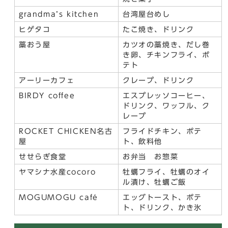
grandma’s kitchen
台湾屋台めし
ヒゲタコ
たこ焼き、ドリンク
藁おう屋
カツオの藁焼き、だし巻
き卵、チキンフライ、ポ
テト
アーリーカフェ
クレープ、ドリンク
BIRDY coffee
エスプレッソコーヒー、
ドリンク、ワッフル、ク
レープ
ROCKET CHICKEN名古
フライドチキン、ポテ
屋
ト、飲料他
せせらぎ食堂
お弁当 お惣菜
ヤマシナ水産cocoro
牡蠣フライ、牡蠣のオイ
ル漬け、牡蠣ご飯
MOGUMOGU café
エッグトースト、ポテ
ト、ドリンク、かき氷