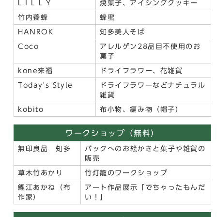
L I L L Y
焼菓子、アイシングクッキー
竹内養蜂
蜂蜜
HANROK
知多美人そば
Coco
アレルゲン28品目不使用のお
菓子
kone来福
ドライフラワー、花雑貨
Today's Style
ドライフラワーなどナチュラル
雑貨
kobito
布小物、編み物（帽子）
ワークショップ（無料）
無印良品 知多
バックへのお絵かきと菓子や雑貨の
販売
草木竹あかり
竹灯籠のワークショップ
鯉江あかね（布
アート作品展示「でちゃったもんだ
作家）
い！」