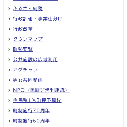
ふるさと納税
行政評価・事業仕分け
行政改革
タウンマップ
町勢要覧
公共施設の広域利用
アグチャレ
男女共同参画
NPO（民間非営利組織）
住民税1％町民予算枠
町制施行70周年
町制施行60周年