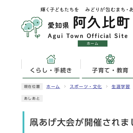
ホーム
くらし・手続き
子育て・教育
ホーム
スポーツ・文化
生涯学習
現在位置
あしあと
凧あげ大会が開催されま