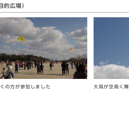
目的広場）
多くの方が参加しました
大凧が空高く