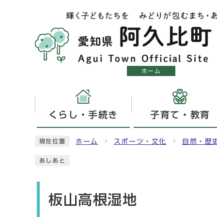
ホーム
くらし・手続き
子育て・教育
ホーム
スポーツ・文化
自然・歴
現在位置
あしあと
板山高根湿地