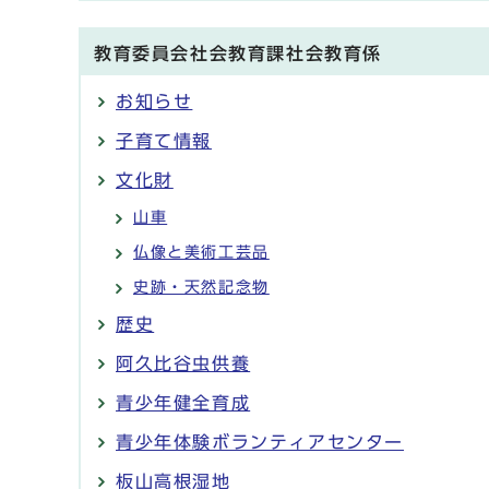
教育委員会社会教育課社会教育係
お知らせ
子育て情報
文化財
山車
仏像と美術工芸品
史跡・天然記念物
歴史
阿久比谷虫供養
青少年健全育成
青少年体験ボランティアセンター
板山高根湿地