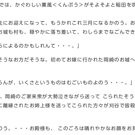
外では、かぐわしい薫風＜くんぷう＞がそよそよと稲田を
先にお迎えになって、もうかれこれ三月になるかのう。
お城も村も、穏やかに落ち着いて、わしらまでなごんで
らによるのかもしれんて・・・。」
そうなお方だそうな。初めてお嫁に行かれた岡崎のお城へ
らんが、いくさというものはむごいものよのう・・・。
よ、岡崎のご家来衆が大勢泣きながら送って こられたそ
に離縁されたお姉上様を送ってこられた方々が刈谷で皆
のう。・・・お殿様も、 このごろは晴れやかなお顔をお