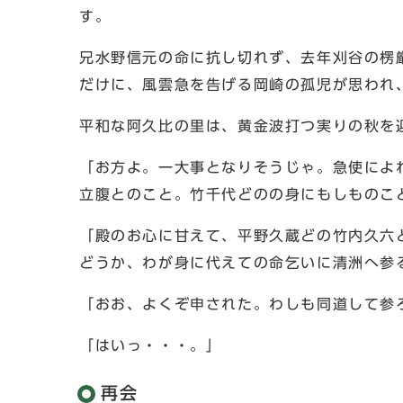
す。
兄水野信元の命に抗し切れず、去年刈谷の楞
だけに、風雲急を告げる岡崎の孤児が思われ
平和な阿久比の里は、黄金波打つ実りの秋を
「お方よ。一大事となりそうじゃ。急使によ
立腹とのこと。竹千代どのの身にもしものこ
「殿のお心に甘えて、平野久蔵どの竹内久六
どうか、わが身に代えての命乞いに清洲へ参
「おお、よくぞ申された。わしも同道して参
「はいっ・・・。」
再会