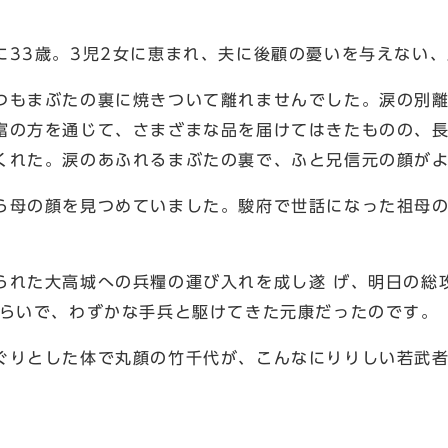
に33歳。3児2女に恵まれ、夫に後顧の憂いを与えない
つもまぶたの裏に焼きついて離れませんでした。涙の別離
富の方を通じて、さまざまな品を届けてはきたものの、
くれた。涙のあふれるまぶたの裏で、ふと兄信元の顔が
ら母の顔を見つめていました。駿府で世話になった祖母
られた大高城への兵糧の運び入れを成し遂 げ、明日の総
からいで、わずかな手兵と駆けてきた元康だったのです。
ぐりとした体で丸顔の竹千代が、こんなにりりしい若武