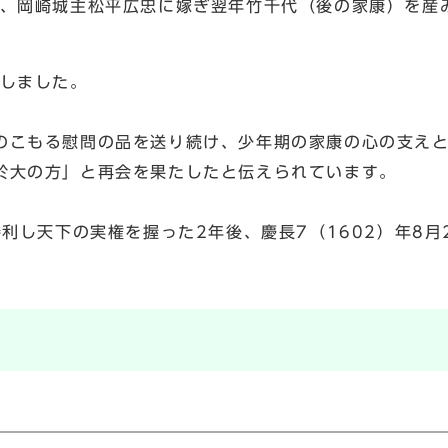
き、岡崎城主松平広忠に嫁ぎ翌年竹千代（後の家康）を産
らしました。
のこもる慰問の品を送り続け、少年期の家康の心の支え
於大の方」と再会を果たしたと伝えられています。
勝利し天下の実権を握った2年後、慶長7（1602）年8