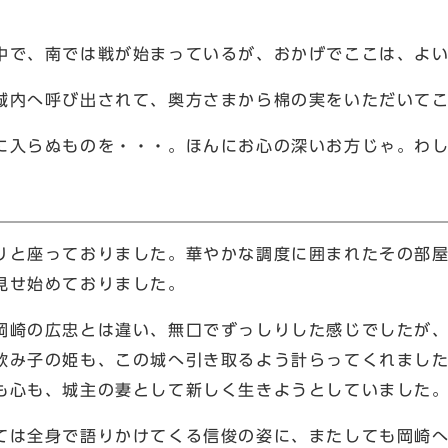
中で、南では戦が始まっているが、おかげでここは、よ
城内へ呼び出されて、奥方さまから棉の実をいただいて
に入らぬものを・・・。ほんにお心の深いお方じゃ。わ
りと座っておりました。華やかな調度に囲まれたその部
見せ始めておりました。
岡崎の広忠とは違い、無口でずっしりした感じでしたが
飲み子の姫も、この城へ引き取るよう計らってくれまし
も心も、城主の妻として新しく生きようとしていました
ては全身で語りかけてくる信俊の姿に、またしても岡崎