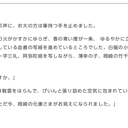
ぶ声に、お大の方は筆持つ手を止めました。
の火がかすかにゆらぎ、香の青い煙が一条、 ゆるやかに
している血書の写経を進めているところでした。白磁の
一字三礼、阿弥陀経を写しながら、薄幸の子、岡崎の竹千
すか。」
城は戦雲をはらんで、ぴいんと張り詰めた空気に包まれて
ただ今、岡崎の元康さまがお見えになられました。」