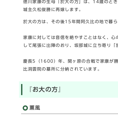
徳川家康の生母「於大の方」は、14歳のと
城主久松俊勝に再嫁します。
於大の方は、その後15年間阿久比の地で暮
家康に対しては音信を絶やすことはなく、心
して尾張に出陣のおり、坂部城に立ち寄り「
慶長5（1600）年、関ヶ原の合戦で家康が
比洞雲院の墓所に分納されています。
『お大の方』
薫風