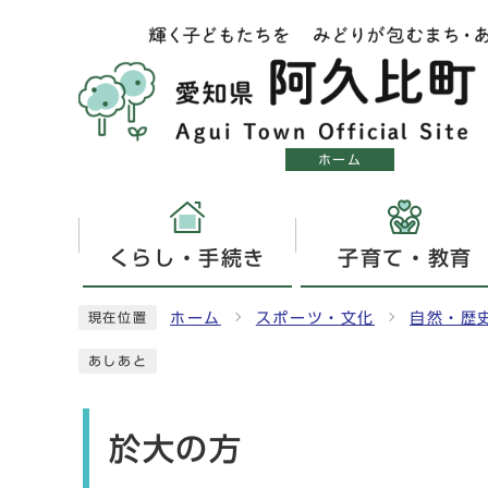
ホーム
くらし・手続き
子育て・教育
ホーム
スポーツ・文化
自然・歴
現在位置
あしあと
於大の方